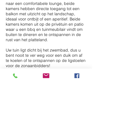
naar een comfortabele lounge, beide
kamers hebben directe toegang tot een
balkon met uitzicht op het landschap,
ideaal voor ontbijt of een aperitief. Beide
kamers komen uit op de privétuin en patio
waar u een bbq en tuinmeubilair vindt om
buiten te dineren en te ontspannen in de
rust van het platteland.
Uw tuin ligt dicht bij het zwembad, dus u
bent nooit te ver weg voor een duik om af
te koelen of te ontspannen op de ligstoelen
voor de zonaanbidders!
Boven zijn 2 grote slaapkamers. De
tweepersoonskamer heeft een eigen
badkamer met inloopdouche. De
tweepersoonskamer heeft toegang tot een
tweede badkamer. In beide slaapkamers
kan op aanvraag een extra
eenpersoonsbed worden geplaatst.
Voorzieningen
Gratis wifi